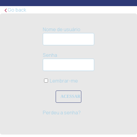
Go back
Nome de usuário
Senha
Lembrar-me
Perdeu a senha?